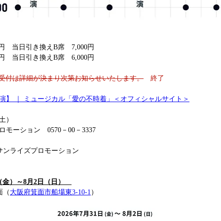
00円　当日引き換えB席　7,000円
00円　当日引き換えB席　6,000円
】での受付は詳細が決まり次第お知らせいたします。
　終了
演】 ｜ ミュージカル「愛の不時着」＜オフィシャルサイト＞
土） 
ーション　0570－00－3337
 サンライズプロモーション
日（金）～8月2日（日）　
箕面（
大阪府箕面市船場東3-10-1
）