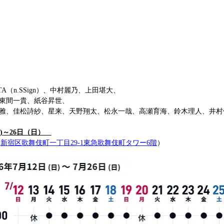
A（n.SSign）、中村麗乃、上田堪大、
東間一貴、紙谷昇世、
雅、佳松詩紗、星来、天野翔太、松永一哉、高瀬育海、鈴木理人、井村
日)～26日（日）　
（
新宿区歌舞伎町一丁目29-1東急歌舞伎町タワー6階
）