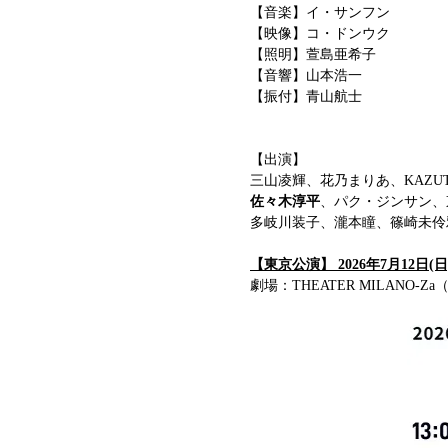
【音楽】イ・サンフン
【映像】コ・ドンウク
【照明】萱島亜希子
【音響】山本浩一
【振付】青山航士
【出演】　
三山凌輝、花乃まりあ、KAZUT
佐々木淳平
、パク・ジンサン、
多岐川装子、瀧本瞳、篠崎未伶
【東京公演】 2026年7月12日(
劇場：THEATER MILANO-Za