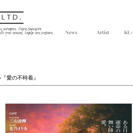
News
Artist
KL-
カル『愛の不時着』