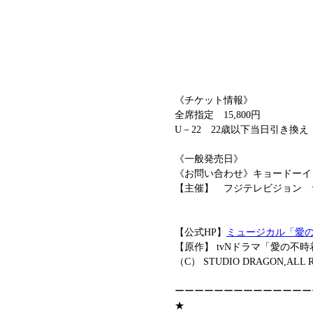
《チケット情報》
全席指定　15,800円　
U－22　22歳以下当日引き換え　7
《一般発売日》
《お問い合わせ》キョードーインフ
【主催】　フジテレビジョン　
【公式HP】
ミュージカル「愛
【原作】 tvNドラマ「愛の不
（C） STUDIO DRAGON,ALL R
ーーーーーーーーーーーーーー
★