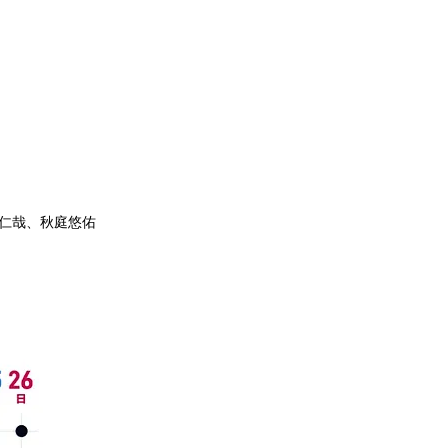
仁哉、秋庭悠佑