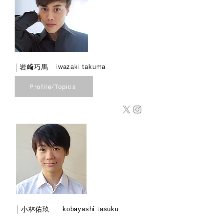
​岩﨑巧馬
iwazaki takuma
Profile/Topics
小林佑玖
kobayashi tasuku