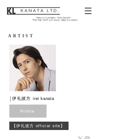
ARTIST
​伊礼彼方
irei kanata
Profile
【伊礼彼方 official site】