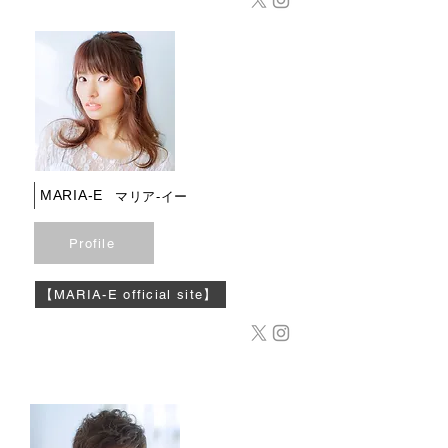
​MARIA-E
マリア-イー
Profile
【MARIA-E official site】