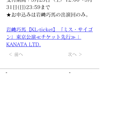
31日(日)23:59まで
★お申込みは岩﨑巧馬の出演回のみ。
岩﨑巧馬【KL-ticket】『ミス・サイゴ
ン』東京公演≪チケット先行≫ | 
KANATA LTD.
＜ 前へ
次へ ＞
【KANATA LTD.（KL-ticket）】メルマガの
無料登録は
こちらから
所属アーティストの最新情報、チケット先行情報など、不定
期ですがお届けします。
掲載されているすべてのコンテンツ(記事、画像、音声デー
タ、映像データ等)の無断転載を禁じます。
© 2022 KANATA LTD. Co., Ltd. All Rights Reserved.