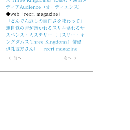
ス Three Kingdoms』に挑む - 演劇メ
ディアAudience（オーディエンス）
◆web
「recri magazine」
「どんでん返しの面白さを味わって」
無自覚の罪が暴かれるスリル溢れるサ
スペンス・ミステリー（『スリー・キ
ングダムス Three Kingdoms』俳優：
伊礼彼方さん） - recri magazine
＜ 前へ
次へ ＞
【KANATA LTD.（KL-ticket）】メルマガの
無料登録は
こちらから
所属アーティストの最新情報、チケット先行情報など、不定
期ですがお届けします。
掲載されているすべてのコンテンツ(記事、画像、音声デー
タ、映像データ等)の無断転載を禁じます。
© 2022 KANATA LTD. Co., Ltd. All Rights Reserved.