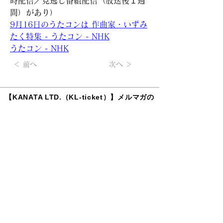
時配信／見逃し番組配信（放送後１週
間）があり）
9月16日のうたコンは 作曲家・いずみ
たく特集 - うたコン - NHK
うたコン - NHK
＜ 前へ
次へ ＞
【KANATA LTD.（KL-ticket）】メルマガの
無料登録は
こちらから
所属アーティストの最新情報、チケット先行情報など、不定
期ですがお届けします。
掲載されているすべてのコンテンツ(記事、画像、音声デー
タ、映像データ等)の無断転載を禁じます。
© 2022 KANATA LTD. Co., Ltd. All Rights Reserved.