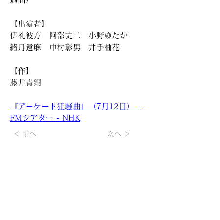
週間）
【出演者】
伊礼彼方　阿部丈二　小野ゆたか
緒月遠麻　中村彰男　井手柚花
【作】
藤井青銅
『アーケード狂騒曲』（7月12日） - 
FMシアター - NHK
＜ 前へ
次へ ＞
【KANATA LTD.（KL-ticket）】メルマガの
無料登録は
こちらから
所属アーティストの最新情報、チケット先行情報など、不定
期ですがお届けします。