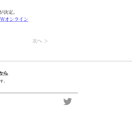
送が決定。
OWオンライン
次へ ＞
から
す。