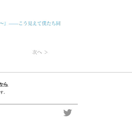
彼方〜』――こう見えて僕たち同
次へ ＞
から
す。