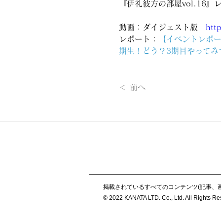
『伊礼彼方の部屋vol.16』
動画：ダイジェスト版　
htt
レポート：
【イベントレポー
期生！どう？3期目やってみ
＜ 前へ
掲載されているすべてのコンテンツ(記事、
© 2022 KANATA LTD. Co., Ltd. All Rights R