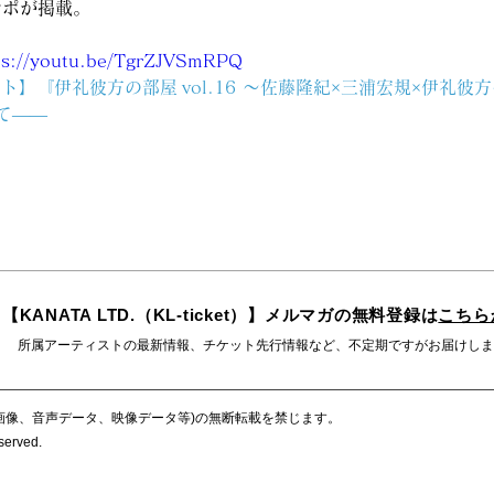
レポが掲載。
ps://youtu.be/TgrZJVSmRPQ
ト】『伊礼彼方の部屋 vol.16 〜佐藤隆紀×三浦宏規×伊礼
て――
【KANATA LTD.（KL-ticket）】メルマガの無料登録は
こちら
所属アーティストの最新情報、チケット先行情報など、不定期ですがお届けしま
画像、音声データ、映像データ等)の無断転載を禁じます。
eserved.