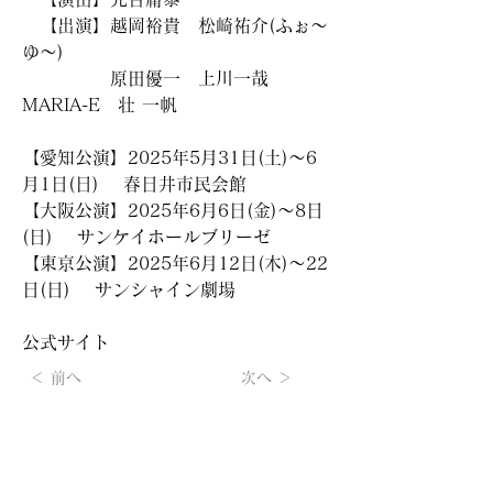
　【出演】越岡裕貴　松崎祐介(ふぉ～
ゆ～)
　　　　　原田優一　上川一哉　
MARIA-E　壮 一帆
【愛知公演】2025年5月31日(土)～6
月1日(日)　 春日井市民会館
【大阪公演】2025年6月6日(金)～8日
(日)　 サンケイホールブリーゼ
【東京公演】2025年6月12日(木)～22
日(日)　 サンシャイン劇場
公式サイト　
＜ 前へ
次へ ＞
【KANATA LTD.（KL-ticket）】メルマガの
無料登録は
こちらから