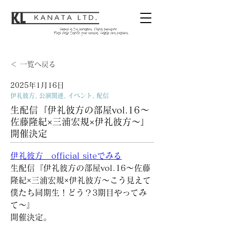
＜ 一覧へ戻る
2025年1月16日
伊礼彼方, 公演関連, イベント, 配信
生配信『伊礼彼方の部屋vol.16～
佐藤隆紀×三浦宏規×伊礼彼方～』
開催決定
伊礼彼方　official siteでみる
生配信『伊礼彼方の部屋vol.16～佐藤
隆紀×三浦宏規×伊礼彼方～こう見えて
僕たち同期生！どう？3期目やってみ
て～』
開催決定。