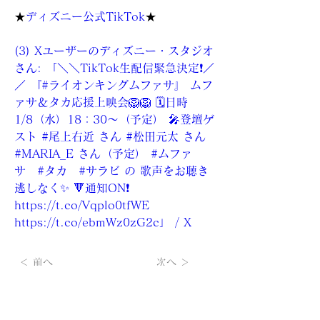
★
ディズニー公式TikTok
★
(3) Xユーザーのディズニー・スタジオ
さん: 「＼＼TikTok生配信緊急決定❗️／
／ 『#ライオンキングムファサ』 ムフ
ァサ＆タカ応援上映会🦁🦁 🗓️日時 
1/8（水）18：30〜（予定） 🎤登壇ゲ
スト #尾上右近 さん #松田元太 さん 
#MARIA_E さん（予定） #ムファ
サ　#タカ　#サラビ の 歌声をお聴き
逃しなく✨ 🔻通知ON❗️ 
https://t.co/Vqplo0tfWE
https://t.co/ebmWz0zG2c」
 / X
＜ 前へ
次へ ＞
【KANATA LTD.（KL-ticket）】メルマガの