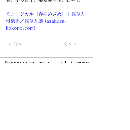
翼、小多桜子、那須愛理佳、松井工
ミュージカル『春のめざめ』 | 浅草九
倶楽部／浅草九劇 (
asakusa-
kokono.com
)
＜ 前へ
次へ ＞
【KANATA LTD.（KL-ticket）】メルマガの
無料登録は
こちらから
所属アーティストの最新情報、チケット先行情報など、不定
期ですがお届けします。
掲載されているすべてのコンテンツ(記事、画像、音声デー
タ、映像データ等)の無断転載を禁じます。
© 2022 KANATA LTD. Co., Ltd. All Rights Reserved.