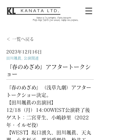
＜ 一覧へ戻る
2023年12月16日
田川颯眞, 公演関連
『春のめざめ』アフタートークシ
ョー
『春のめざめ』（浅草九劇）アフター
トークショー決定。
【田川颯眞の出演回】
12/18（月）14:00WEST公演終了後
ゲスト：二宮芽生、小嶋紗里（2022
年・イルゼ役）
【WEST】坂口湧久、田川颯眞、天丸