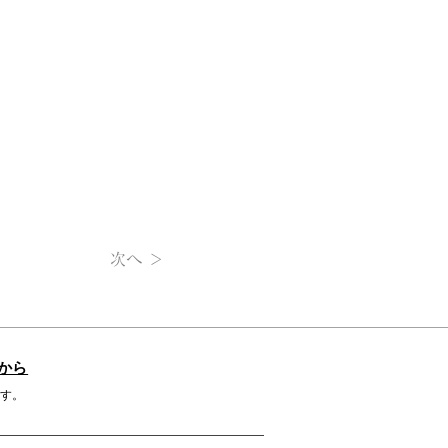
次へ ＞
から
す。