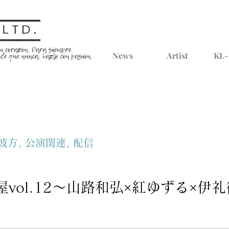
News
Artist
KL-
彼方, 公演関連, 配信
vol.12～山路和弘×紅ゆずる×伊