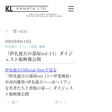
＜ 一覧へ戻る
2023年8月13日
伊礼彼方, イベント関連, 動画
『伊礼彼方の部屋vol.11』ダイジ
ェスト版映像公開
伊礼彼方Official Siteで見る
『伊礼彼方の部屋vol.11～甲斐翔真×
中河内雅貴×伊礼彼方～―ボヘミアン
な若者たちと貴族の宴―』ダイジェス
ト版映像公開
＜ 前へ
次へ ＞