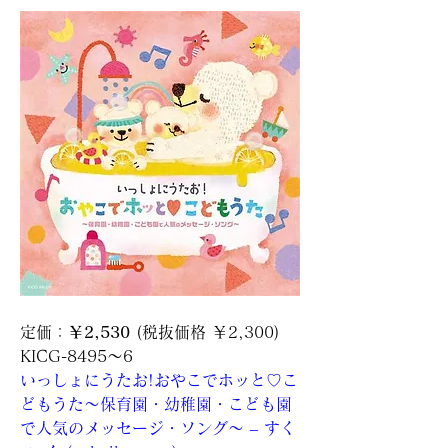
定価：
￥2,530
 (税抜価格 ￥2,300)　
KICG-8495～6
いっしょにうたお!おやこでホッと♡こ
どもうた～保育園・幼稚園・こども園
で人気のメッセージ・ソング～ – すく