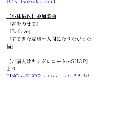
♪いく (sukuiku.com)
【小林佑玖】参加楽曲
『君をのせて』
『Believe』
『すてきな友達～人間になりたがった
猫』
【ご購入はキングレコードe-SHOP】
より
KING e-SHOP > いっしょにうたお!
おやこでホッと〓ハート〓こどもうた
～保育園・幼稚園・こども園で人気の
メッセージ・ソング～: 音楽 
(kingeshop.jp)
＜ 前へ
次へ ＞
【KANATA LTD.（KL-ticket）】メルマガの