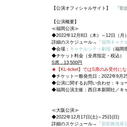
【公演オフィシャルサイト】　
『歌
【公演概要】
≪福岡公演≫
◆2022年12月8日（木）～12日（月
詳細のスケジュール→
「
福岡キャナ
◆会場：
キャナルシティ劇場
（福岡県
◆チケット料金（全席指定・税込）
S席…13,500円
★【KL-ticket】ではS席のみ受付に
◆チケット一般発売日：2022年9月25
◆公演に関するお問い合わせ：キョードー
◆福岡公演主催：西日本新聞社／キ
≪大阪公演≫
◆2022年12月17日(土)～25日(日)
詳細のスケジュール→
「
新歌舞伎座