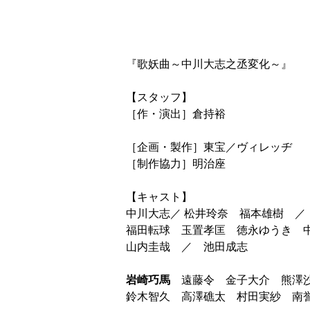
『歌妖曲～中川大志之丞変化～』
【スタッフ】
［作・演出］倉持裕
［企画・製作］東宝／ヴィレッヂ　
［制作協力］明治座
【キャスト】
中川大志／ 松井玲奈　福本雄樹　／
福田転球　玉置孝匡　徳永ゆうき　
山内圭哉　／　池田成志
岩崎巧馬
　遠藤令　金子大介　熊澤
鈴木智久　高澤礁太　村田実紗　南