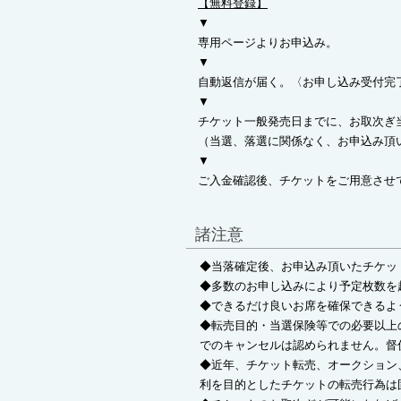
【無料登録】
▼
専用ページよりお申込み。
▼
自動返信が届く。〈お申し込み受付完
▼
チケット一般発売日までに、お取次ぎ
（当選、落選に関係なく、お申込み頂
▼
ご入金確認後、チケットをご用意させ
​諸注意​
◆当落確定後、お申込み頂いたチケッ
◆多数のお申し込みにより予定枚数を
◆できるだけ良いお席を確保できるよ
◆転売目的・当選保険等での必要以上
でのキャンセルは認められません。督
◆近年、チケット転売、オークション
利を目的としたチケットの転売行為は