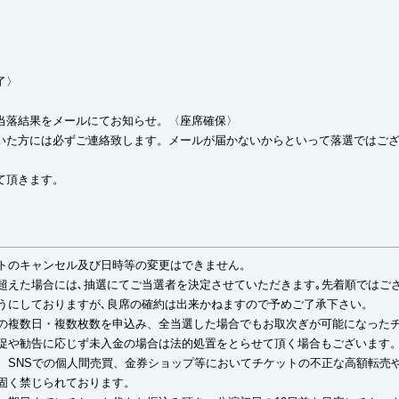
了〉
当落結果をメールにてお知らせ。〈座席確保〉
いた方には必ずご連絡致します。メールが届かないからといって落選ではご
て頂きます。
トのキャンセル及び日時等の変更はできません。
超えた場合には､抽選にてご当選者を決定させていただきます｡先着順ではご
うにしておりますが､良席の確約は出来かねますので予めご了承下さい。
の複数日・複数枚数を申込み、全当選した場合でもお取次ぎが可能になった
促や勧告に応じず未入金の場合は法的処置をとらせて頂く場合もございます
、SNSでの個人間売買、金券ショップ等においてチケットの不正な高額転売
固く禁じられております。