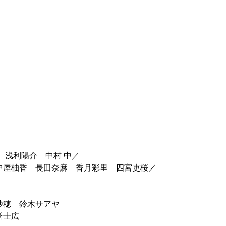
　浅利陽介　中村 中／
中屋柚香　長田奈麻　香月彩里　四宮吏桜／
沙穂　鈴木サアヤ　
誉士広