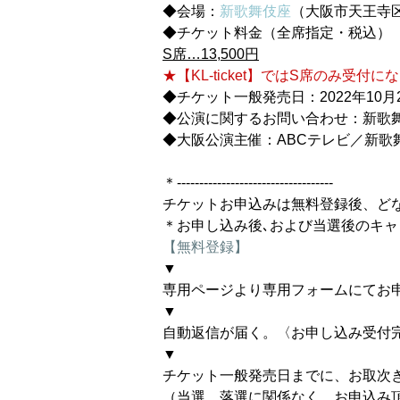
◆会場：
新歌舞伎座
（大阪市天王寺区
◆チケット料金（全席指定・税込）
S席…13,500円
★【KL-ticket】ではS席のみ受付に
◆チケット一般発売日：2022年10月2
◆公演に関するお問い合わせ：新歌舞伎座
◆大阪公演主催：ABCテレビ／新歌
＊-----------------------------------
チケットお申込みは無料登録後、どな
【無料登録】
▼

専用ページより専用フォームにてお申
▼

自動返信が届く。〈お申し込み受付完
▼

チケット一般発売日までに、お取次ぎ
（当選、落選に関係なく、お申込み