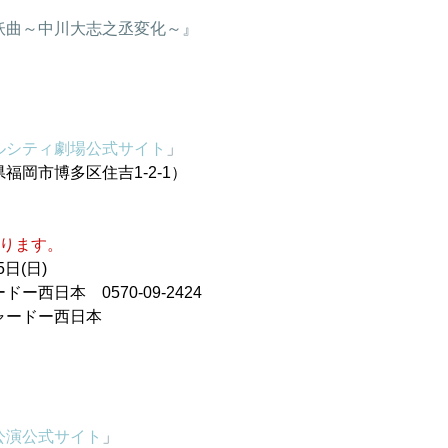
妖曲～中川大志之丞変化～』　　　
）
ルシティ劇場公式サイト
」
福岡市博多区住吉1-2-1）
なります。
日(日)
西日本　0570-09-2424
ャードー西日本
公演公式サイト
」