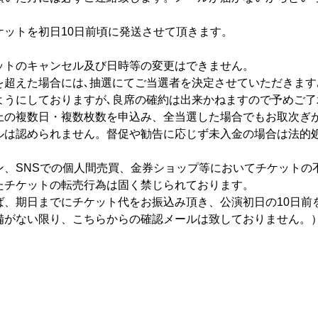
ットを初日10日前頃に発送させて頂きます。
トのキャンセル及び日時等の変更はできません。

超えた場合には､抽選にてご当選者を決定させていただきます｡
うにしておりますが､良席の確約は出来かねますので予めご了
上の複数日・複数枚数を申込み、全当選した場合でもお取次ぎ
ルは認められません。督促や勧告に応じず未入金の場合は法的
ン、SNSでの個人間売買、金券ショップ等においてチケットの
チケットの転売行為は固く禁じられております。

ば、期日までにチケット代をお振込み頂き、公演初日の10日前
備がない限り、こちらからの確認メールは致しておりません。