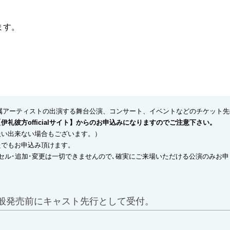
ます。
A LTD.の所属アーティストの出演する舞台公演、コンサート、イベントなどのチケ
礼彼方officialサイト】からのお申込みになりますのでご注意下さい。
扱い出来ない場合もございます。）
たでもお申込み頂けます。
セル･追加･変更は一切できませんので､確実にご来場いただける公演のみお申
て。一般発売前にキャスト先行として受付。